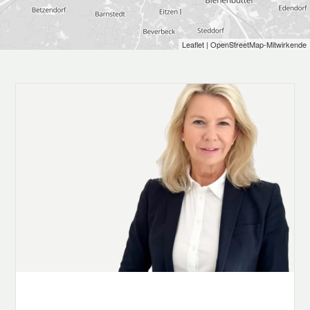
Der wohnlich ausgebaute Vollkeller erweitert das
Leaflet
| OpenStreetMap-Mitwirkende
Raumangebot erheblich. Neben praktischen
Abstellflächen steht unter anderem ein großzügiger,
beheizter Bürobereich zur Verfügung – ideal für
Homeoffice oder kreative Projekte.
Auch der Außenbereich überzeugt auf ganzer Linie: Die
große, überdachte Terrasse mit Außenkamin lädt zu
geselligen Abenden ein und bietet einen herrlichen Blick
in den liebevoll angelegten Garten. Eine weitere
Terrasse mit Pergola ergänzt das attraktive
Gartenensemble. Für zusätzlichen Komfort sorgt eine
automatische Beregnungsanlage. Massive Hochbeete