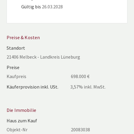
Charakter, moderne Ausstattung und ein hohes Maß an
Gültig bis
26.03.2028
Lebensqualität. Haushaltshilfe und Gärtnermeister
würden bei Bedarf auch Ihnen gern zur Verfügung
stehen.
Preise & Kosten
Standort
Überzeugen Sie sich selbst von diesem besonderen
21406 Melbeck - Landkreis Lüneburg
Angebot – wir freuen uns auf Ihre Kontaktaufnahme.
Preise
Kaufpreis
698.000 €
Käuferprovision inkl. USt.
3,57% inkl. MwSt.
Die Immobilie
Haus zum Kauf
Objekt-Nr
20083038