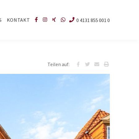
S
KONTAKT
0 4131 855 001 0
Teilen auf: