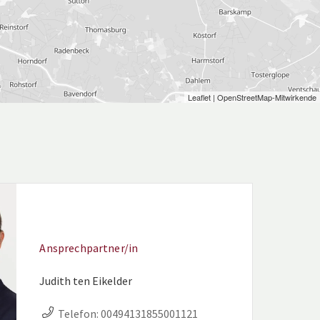
Leaflet
| OpenStreetMap-Mitwirkende
Ansprechpartner/in
Judith ten Eikelder
Telefon:
00494131855001121