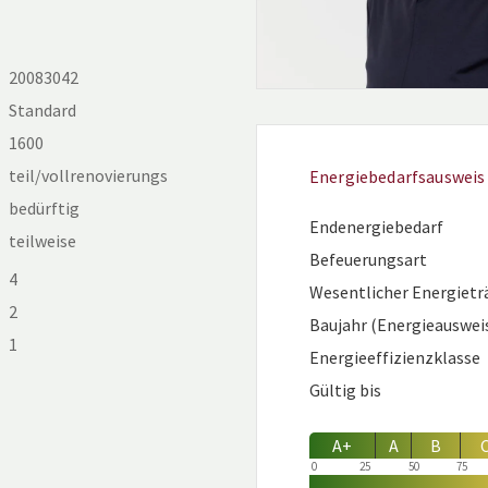
20083042
Standard
1600
teil/vollrenovierungs
Energiebedarfsausweis
bedürftig
Endenergiebedarf
teilweise
Befeuerungsart
4
Wesentlicher Energietr
2
Baujahr (Energieauswei
1
Energieeffizienzklasse
Gültig bis
A+
A
B
0
25
50
75