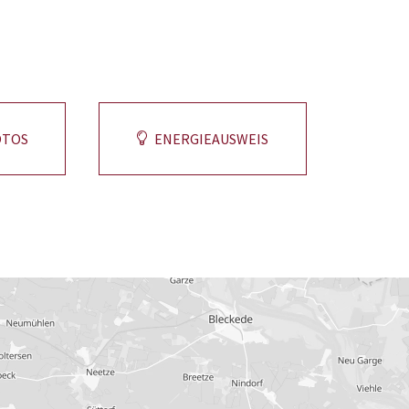
tungsideen und eine grüne
gt 117 € monatlich.
igartigen Potenzial und der
OTOS
ENERGIEAUSWEIS
ügung.