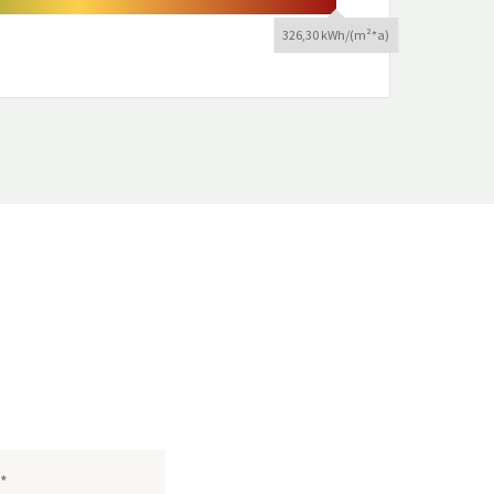
326,30 kWh/(m²*a)
*