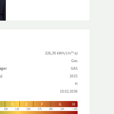
326,30 kWh/(m²*a)
Gas
äger
GAS
s)
2015
H
10.02.2036
C
D
E
F
G
H
100
125
150
175
200
225
250