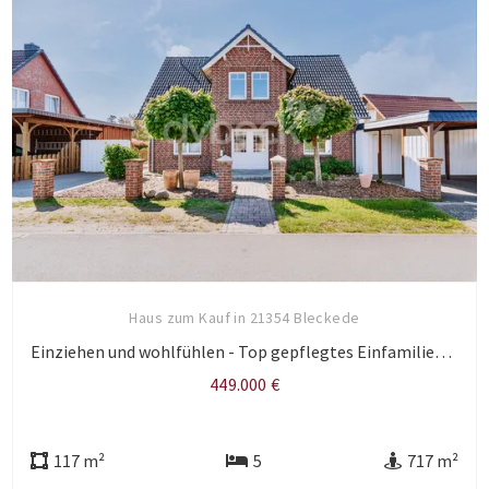
Haus zum Kauf in 21354 Bleckede
Einziehen und wohlfühlen - Top gepflegtes Einfamilienhaus mit herrlichem Garten.
449.000 €
117 m²
5
717 m²