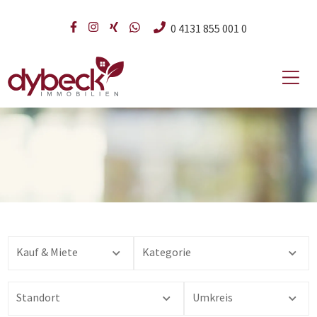
Zum
0 4131 855 001 0
Inhalt
springen
Hau
Kauf & Miete
Kategorie
Standort
Umkreis