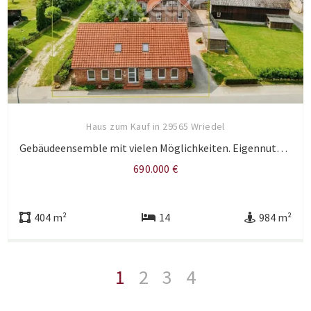
Haus zum Kauf in 29565 Wriedel
Gebäudeensemble mit vielen Möglichkeiten. Eigennutzung und rentable Kapitalanlage.
690.000 €
404 m²
14
984 m²
1
2
3
4