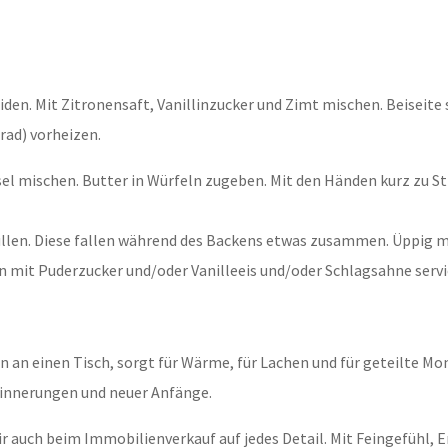
iden. Mit Zitronensaft, Vanillinzucker und Zimt mischen. Beiseite 
rad) vorheizen.
ssel mischen. Butter in Würfeln zugeben. Mit den Händen kurz zu S
füllen. Diese fallen während des Backens etwas zusammen. Üppig mi
n mit Puderzucker und/oder Vanilleeis und/oder Schlagsahne servi
en an einen Tisch, sorgt für Wärme, für Lachen und für geteilte 
Erinnerungen und neuer Anfänge.
 auch beim Immobilienverkauf auf jedes Detail. Mit Feingefühl, E