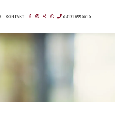
S
KONTAKT
0 4131 855 001 0
 unter den Schritten, und abends zieht man sich mit einem
 frisch gebackenem Apfel-Crumble die Küche erfüllt.