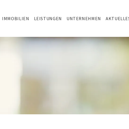
IMMOBILIEN
LEISTUNGEN
UNTERNEHMEN
AKTUELLE
liegt feiner Nebel über den Gassen, mittags raschelt buntes Laub
 uns drinnen besonders gemütlich machen – und in der der Duft von