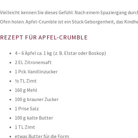
Vielleicht kennen Sie dieses Gefühl: Nach einem Spaziergang durc
Ofen holen. Apfel-Crumble ist ein Stück Geborgenheit, das Kindh
REZEPT FÜR APFEL-CRUMBLE
4 – 6 Äpfel ca. 1 kg (z. B. Elstar oder Boskop)
2 EL Zitronensaft
1 Pck. Vanillinzucker
½ TL Zimt
160 g Mehl
100 g brauner Zucker
1 Prise Salz
100 g kalte Butter
1 TL Zimt
etwas Butter für die Form